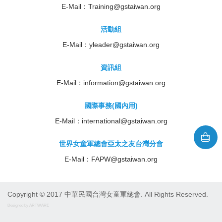
E-Mail：
Training@gstaiwan.org
活動組
E-Mail：
yleader@gstaiwan.org
資訊組
E-Mail：
information@gstaiwan.org
國際事務(國內用)
E-Mail：
international@gstaiwan.org
世界女童軍總會亞太之友台灣分會
E-Mail：
FAPW@gstaiwan.org
Copyright © 2017 中華民國台灣女童軍總會. All Rights Reserved.
Designed by ARTWARE