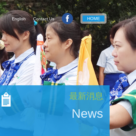
HOME
English
Contact Us
最新消息
News