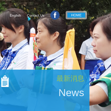
HOME
English
Contact Us
最新消息
News