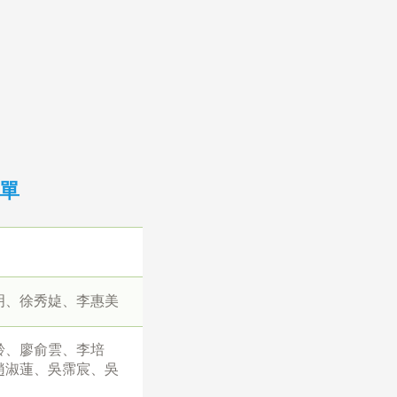
單
明、徐秀媫、李惠美
齡、廖俞雲、李培
趙淑蓮、吳霈宸、吳