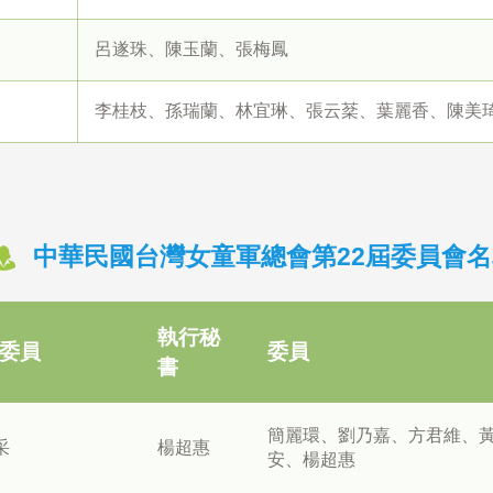
呂遂珠、陳玉蘭、張梅鳳
李桂枝、孫瑞蘭、林宜琳、張云棻、葉麗香、陳美
中華民國台灣女童軍總會第22屆委員會名
執行秘
委員
委員
書
簡麗環、劉乃嘉、方君維、
采
楊超惠
安、楊超惠