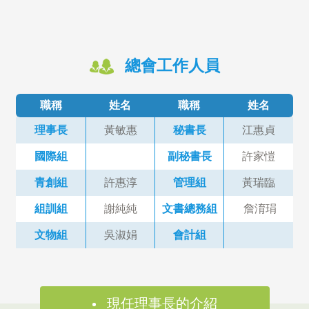
總會工作人員
職稱
姓名
職稱
姓名
理事長
黃敏惠
秘書長
江惠貞
國際組
副秘書長
許家愷
青創組
許惠淳
管理組
黃瑞臨
組訓組
謝純純
文書總務組
詹淯琄
文物組
吳淑娟
會計組
現任理事長的介紹