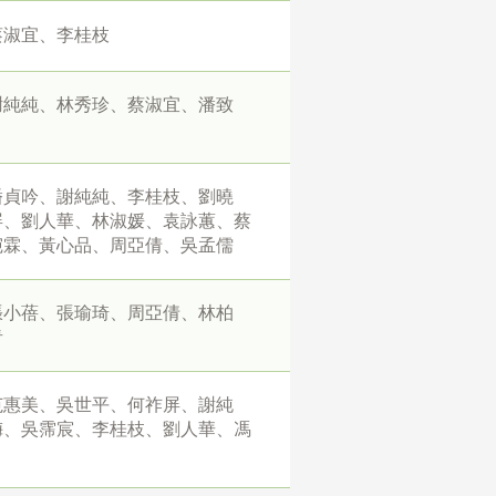
蔡淑宜、李桂枝
謝純純、林秀珍、蔡淑宜、潘致
潘貞吟、謝純純、李桂枝、劉曉
屏、劉人華、林淑媛、袁詠蕙、蔡
宛霖、黃心品、周亞倩、吳孟儒
張小蓓、張瑜琦、周亞倩、林柏
青
范惠美、吳世平、何祚屏、謝純
梅、吳霈宸、李桂枝、劉人華、馮