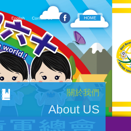
HOME
English
Contact Us
關於我們
About US