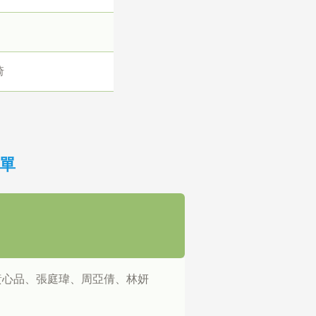
琦
單
黃心品、張庭瑋、周亞倩、林妍