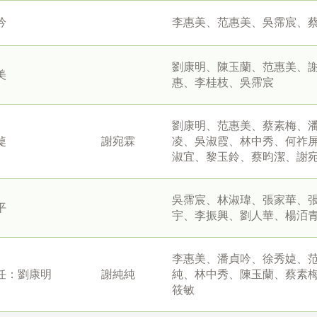
吟
李惠美、范惠美、吳霈宸、
劉康明、陳玉蘭、范惠美、
美
惠、李桂枝、吳霈宸
劉康明、范惠美、蔡素梅、
媫
謝宛霖
凌、吳淑霞、林中秀、何祚
淑宜、黎玉鈴、蔡昀潔、謝
吳霈宸、林淑瑋、張家華、
平
宇、李振興、劉人華、楊洦
李惠美、潘貞吟、徐秀媫、
任：劉康明
謝純純
純、林中秀、陳玉蘭、蔡素
筱敏