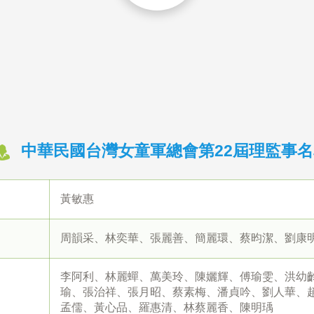
中華民國台灣女童軍總會第22屆理監事名
黃敏惠
周韻采、林奕華、張麗善、簡麗環、蔡昀潔、劉康
李阿利、林麗蟬、萬美玲、陳孋輝、傅瑜雯、洪幼
瑜、張治祥、張月昭、蔡素梅、潘貞吟、劉人華、
孟儒、黃心品、羅惠清、林蔡麗香、陳明瑀