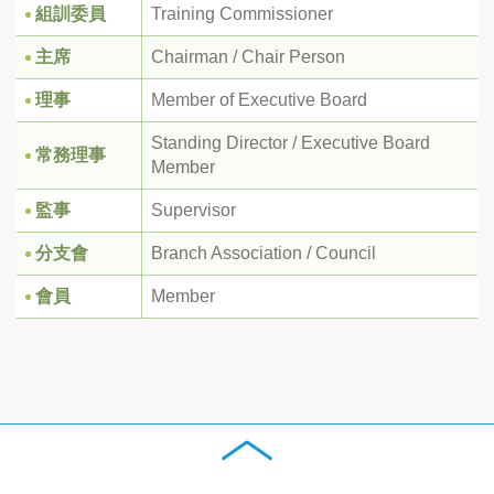
組訓委員
Training Commissioner
主席
Chairman / Chair Person
理事
Member of Executive Board
Standing Director / Executive Board
常務理事
Member
監事
Supervisor
分支會
Branch Association / Council
會員
Member