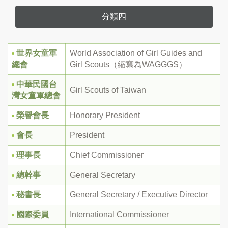
分類四
世界女童軍
World Association of Girl Guides and
總會
Girl Scouts（縮寫為WAGGGS）
中華民國台
Girl Scouts of Taiwan
灣女童軍總會
榮譽會長
Honorary President
會長
President
理事長
Chief Commissioner
總幹事
General Secretary
秘書長
General Secretary / Executive Director
國際委員
International Commissioner