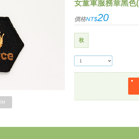
女童軍服務章黑色(
20
價格
NT$
枚
OM