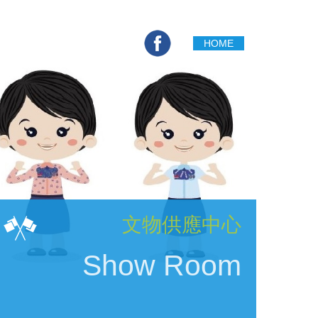
HOME
English
Contact Us
文物供應中心
Show Room