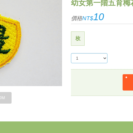
幼女第一階五育梅花
10
價格
NT$
枚
OM