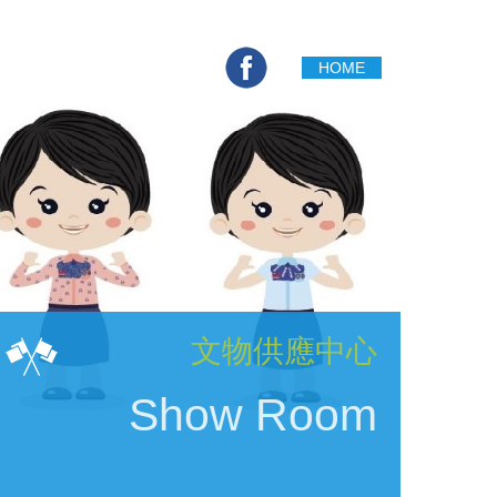
HOME
English
Contact Us
文物供應中心
Show Room