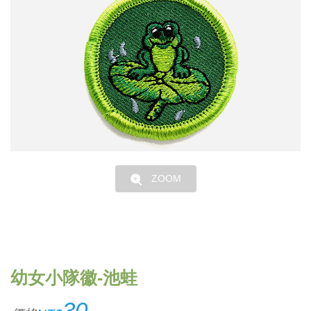
ZOOM
幼女小隊徽-池蛙
30