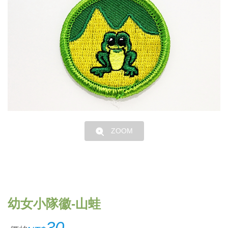
ZOOM
幼女小隊徽-山蛙
30