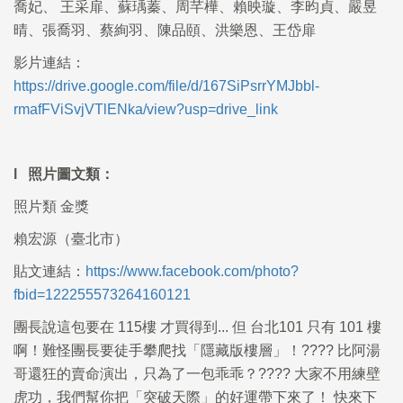
喬妃、 王采扉、蘇瑀蓁、周芊樺、賴映璇、李昀貞、嚴昱
晴、張喬羽、蔡絢羽、陳品頤、洪樂恩、王岱扉
影片連結：
https://drive.google.com/file/d/167SiPsrrYMJbbl-
rmafFViSvjVTlENka/view?usp=drive_link
l 照片圖文類：
照片類 金獎
賴宏源（臺北市）
貼文連結：
https://www.facebook.com/photo?
fbid=122255573264160121
團長說這包要在 115樓 才買得到... 但 台北101 只有 101 樓
啊！難怪團長要徒手攀爬找「隱藏版樓層」！???? 比阿湯
哥還狂的賣命演出，只為了一包乖乖？???? 大家不用練壁
虎功，我們幫你把「突破天際」的好運帶下來了！ 快來下