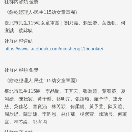
社群內容類 金獎
《餅乾經理人-民生115幼女童軍團》
臺北市民生115幼女童軍團｜劉乃嘉、賴宏源、葉逸帆、何
宜誠、蔡錦毓
社群內容連結：
https://www.facebook.com/minsheng115cookie/
社群內容類 銀獎
《餅乾經理人-民生115幼女童軍團》
臺北市民生115團｜李品璇、王芃云、張喬媗、葉宥菱、夏
翊婕、陳耘宓、黃予喬、蔡明芹、張語曦、羅予菲、連允
慈、吳佳芯、童資涵、林芮潁、何柔靚、黃予萱、陳又瑄、
周欣緹、陳語婕、李昀恩、林佳葳、楊縈萱、賴瑀晨、何蘊
庭、林芯緹、郭宥均