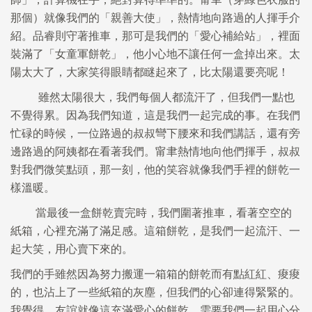
那個）就像我們的「親善大使」，熱情地向路過的人揮手介
紹。品睿則守著推車，那可是我們的「愛心補給站」，裡面
裝滿了「女童軍餅乾」，他小心地不讓任何一盒掉出來。太
陽太大了，大家笑得眼睛都瞇起來了，比太陽還要亮呢！
雖然太陽很大，我們每個人都流汗了，但我們一點也
不覺得累。因為我們知道，這是我們一起完成的事。在我們
忙碌的時候，一位路過的叔叔彎下腰來和我們講話，還有旁
邊路過的阿姨都在看著我們。甯聿熱情地向他們揮手，叔叔
對我們微笑點頭，那一刻，他的笑容就像我們手裡的餅乾一
樣溫暖。
當最後一盒餅乾賣完時，我們圍著推車，看著空空的
紙箱，心裡充滿了滿足感。這箱餅乾，是我們一起流汗、一
起大笑，用心賣下來的。
我們的手雖然因為努力搬運一箱箱的餅乾而有點紅紅、痠痠
的，也沾上了一些紙箱的灰塵，但我們的心卻連得緊緊的。
我覺得，友誼就像這充滿愛心的餅乾，需要我們一起用心分