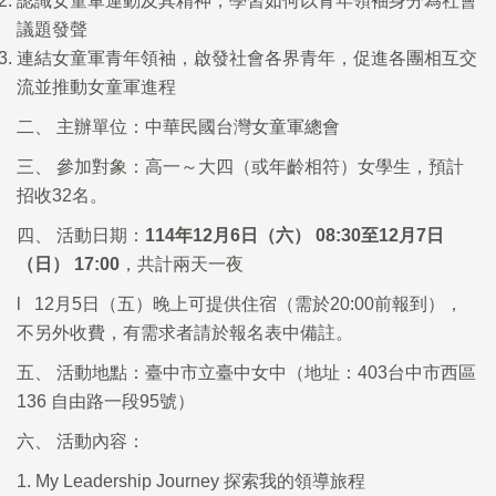
認識女童軍運動及其精神，學習如何以青年領袖身分為社會
議題發聲
連結女童軍青年領袖，啟發社會各界青年，促進各團相互交
流並推動女童軍進程
二、 主辦單位：中華民國台灣女童軍總會
三、 參加對象：高一～大四（或年齡相符）女學生，預計
招收32名。
四、 活動日期：
114
年
12
月
6
日（六）
08:30
至
12
月
7
日
（日）
17:00
，共計兩天一夜
l 12月5日（五）晚上可提供住宿（需於20:00前報到），
不另外收費，有需求者請於報名表中備註。
五、 活動地點：臺中市立臺中女中（地址：403台中市西區
136 自由路一段95號）
六、 活動內容：
1. My Leadership Journey 探索我的領導旅程