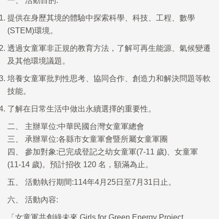
一、 活動目的:
提供在身歷其境的體驗中探索科學、科技、工程、數學
(STEM)
環境。
透過女童軍非正規的教育方法，了解可再生能源、氣候變遷
及其他環境議題。
培養女童軍批判性思考、協同合作、創造力和解決問題等軟
技能。
了解在日常生活中做出永續選擇的重要性。
二、 主辦單位:中華民國台灣女童軍總會
三、 承辦單位:各縣市女童軍會暨所屬女童軍團
四、 參加對象:已完成登記之幼女童軍
(7-11
歲
)
、女童軍
(11-14
歲
)
。預計招收
120
名，額滿
為止。
五、 活動執行期間:114年4月25日至7月31日止。
六、 活動內容:
「女童軍共創綠未來
Girls for Green Energy Project