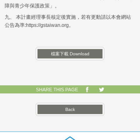
障
與
青
少年
保護政策
」。
九、
本
計
畫經
理
事長核定後實施
，
若
有
更
動
請
以
本
會
網站
公告為
準
:
https://gstaiwan.org
。
檔案下載 Download
SHARE THIS PAGE
Back