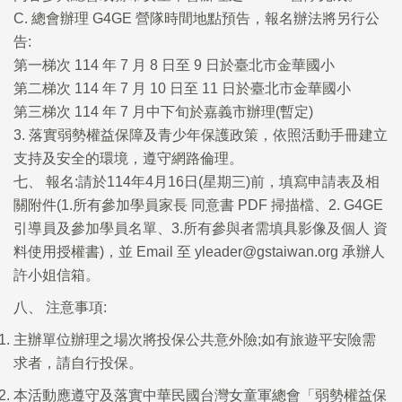
C. 總會辦理 G4GE 營隊時間地點預告，報名辦法將另行公
告:
第一梯次 114 年 7 月 8 日至 9 日於臺北市金華國小
第二梯次 114 年 7 月 10 日至 11 日於臺北市金華國小
第三梯次 114 年 7 月中下旬於嘉義市辦理(暫定)
3. 落實弱勢權益保障及青少年保護政策，依照活動手冊建立
支持及安全的環境，遵守網路倫理。
七、 報名:請於114年4月16日(星期三)前，填寫申請表及相
關附件(1.所有參加學員家長 同意書 PDF 掃描檔、2. G4GE
引導員及參加學員名單、3.所有參與者需填具影像及個人 資
料使用授權書)，並 Email 至 yleader@gstaiwan.org 承辦人
許小姐信箱。
八
、
注意事項
:
主辦單位辦理之
場
次將
投保
公
共意外險;如
有
旅
遊
平安險需
求
者，
請
自行
投保
。
本
活動
應遵守
及
落實
中華民國台灣女童軍總會「
弱勢權益保