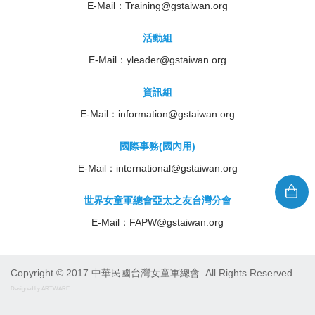
E-Mail：
Training@gstaiwan.org
活動組
E-Mail：
yleader@gstaiwan.org
資訊組
E-Mail：
information@gstaiwan.org
國際事務(國內用)
E-Mail：
international@gstaiwan.org
世界女童軍總會亞太之友台灣分會
E-Mail：
FAPW@gstaiwan.org
Copyright © 2017 中華民國台灣女童軍總會. All Rights Reserved.
Designed by ARTWARE