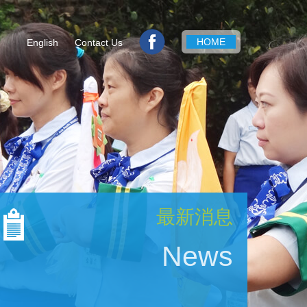
HOME
English
Contact Us
最新消息
News