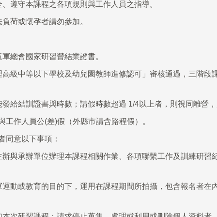
全、遵守本課程之各項規則與工作人員之指導。
法負荷或懷孕者請勿參加。
童軍總會國家研習營結業證書。
高級中等以下學校及幼兒園教師進修認可」審核通過，三階段課程
發給結訓證書與時數；請假時數超過 1/4以上者，則視同離營
與工作人員公(差)假（外縣市請含路程假）。
者同意以下事項：
主辦與承辦單位辦理本課程相關作業、各項聯繫工作及訓練研習
運動或教育的目的下，運用在課程期間所拍攝，包含報名者在內
加本次研習課程；請求停止蒐集、處理或利用或刪除個人資料者