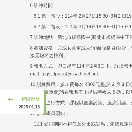
6
訓練時間：
6.1
第一階段：114年 2月27日18:30~3月2 日
6.2
第二階段：114年 3月14日18:30~3月16 
7
訓練地點：新北市板橋國中(新北市板橋區中正路 
8
參加資格：完成女童軍成人領袖(服務員)登記，
接受報名之權利。
9
報名方式：即日起至114 年2月3日止。詳填報
maiL:tpgsc.tpgsc@msa.hinet.net。
10
訓練費用：參加費每名 4800元整,於
2
月
3
日
(
北市女童軍會
]
請在報名表上提供轉帳末
5
碼，以
PREV
11
課程進行方式：課程以個案討論、座席討論、
2025.01.13
12
參加學員須知：
12.1
受訓期間不得任意外出或缺席，未依規定