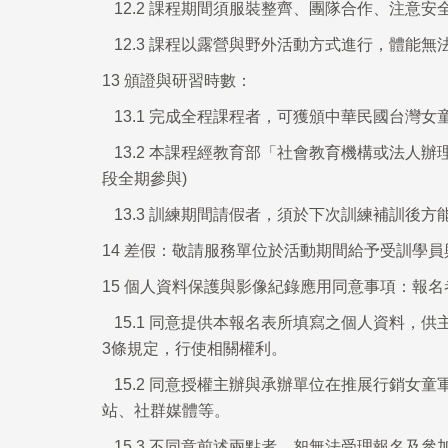
12.2
課程期間須服裝整齊、團隊合作、注意安
12.3
課程以露營與野外活動方式進行，體能無
13
頒證與研習時數：
13.1
完成全程課程者，可獲頒中華民國台灣女
13.2
本課程經教育部「社會教育機構或法人辦理
段全期參與)
13.3
訓練期間請假者，須於下次訓練補訓後方能
14
差假：敬請服務單位於活動期間給予受訓學員
15
個人資料保護與影像紀錄應用同意事項：報名
15.1
同意提供本報名表所填寫之個人資料，供
3條規定，行使相關權利。
15.2
同意授權主辦與承辦單位在推展行銷女童軍
站、社群媒體等。
15.3
不同意前述兩點者，恕無法受理報名及參