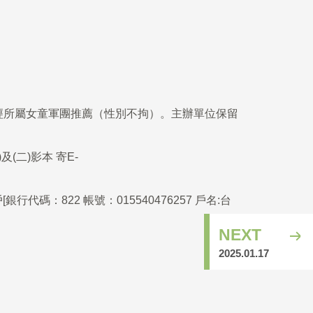
，經所屬女童軍團推薦（性別不拘）。主辦單位保留
(二)影本 寄E-
戶
[
銀行代碼：
822
帳號：
015540476257
戶名
:
台
NEXT
2025.01.17