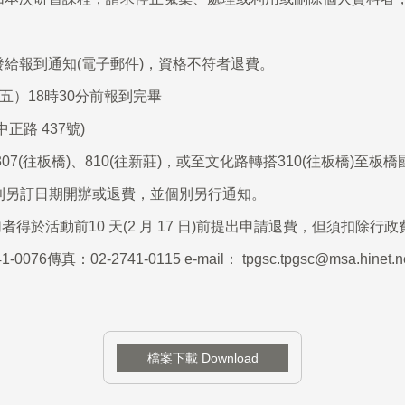
給報到通知(電子郵件)，資格不符者退費。
期五）18時30分前報到完畢
路 437號)
(往板橋)、810(往新莊)，或至文化路轉搭310(往板橋)至板橋國
則另訂日期開辦或退費，並個別另行通知。
者得於活動前
10
天
(2
月
17
日
)
前提出申請退費，但須扣除行政
076傳真：02-2741-0115
e-mail：
tpgsc.tpgsc@msa.hinet.n
檔案下載 Download